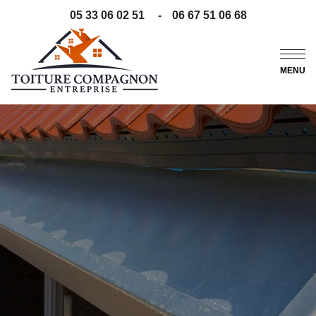
05 33 06 02 51
-
06 67 51 06 68
MENU