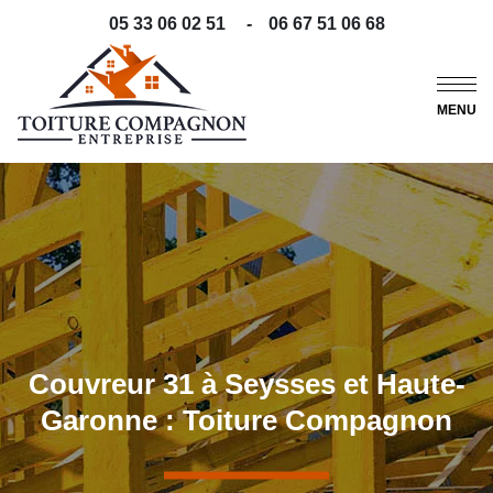
05 33 06 02 51
-
06 67 51 06 68
MENU
Couvreur 31 à Seysses et Haute-
Garonne : Toiture Compagnon