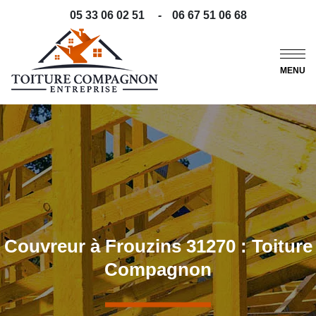
05 33 06 02 51
-
06 67 51 06 68
MENU
Couvreur à Frouzins 31270 : Toiture
Compagnon